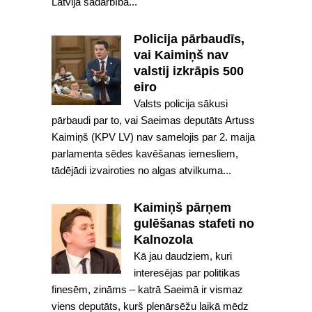
Latvijā sadarbībā...
Policija pārbaudīs,
vai Kaimiņš nav
valstij izkrāpis 500
eiro
Valsts policija sākusi
pārbaudi par to, vai Saeimas deputāts Artuss
Kaimiņš (KPV LV) nav samelojis par 2. maija
parlamenta sēdes kavēšanas iemesliem,
tādējādi izvairoties no algas atvilkuma...
Kaimiņš pārņem
gulēšanas stafeti no
Kalnozola
Kā jau daudziem, kuri
interesējas par politikas
finesēm, zināms – katrā Saeimā ir vismaz
viens deputāts, kurš plenārsēžu laikā mēdz