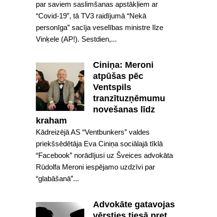
par saviem saslimšanas apstākļiem ar
“Covid-19”, tā TV3 raidījumā “Nekā
personīga” sacīja veselības ministre Ilze
Vinķele (AP!). Sestdien,...
Ciniņa: Meroni
atpūšas pēc
Ventspils
tranzītuzņēmumu
novešanas līdz
kraham
Kādreizējā AS “Ventbunkers” valdes
priekšsēdētāja Eva Ciniņa sociālajā tīklā
“Facebook” norādījusi uz Šveices advokāta
Rūdolfa Meroni iespējamo uzdzīvi par
“glabāšanā”...
Advokāte gatavojas
vērsties tiesā pret