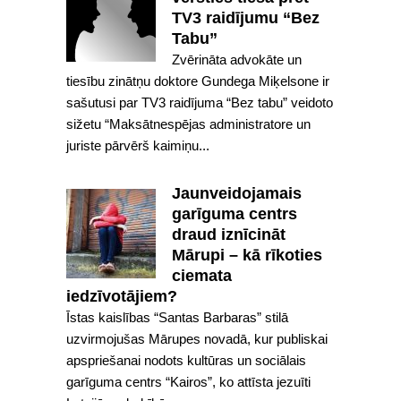
TV3 raidījumu “Bez
Tabu”
Zvērināta advokāte un
tiesību zinātņu doktore Gundega Miķelsone ir
sašutusi par TV3 raidījuma “Bez tabu” veidoto
sižetu “Maksātnespējas administratore un
juriste pārvērš kaimiņu...
Jaunveidojamais
garīguma centrs
draud iznīcināt
Mārupi – kā rīkoties
ciemata
iedzīvotājiem?
Īstas kaislības “Santas Barbaras” stilā
uzvirmojušas Mārupes novadā, kur publiskai
apspriešanai nodots kultūras un sociālais
garīguma centrs “Kairos”, ko attīsta jezuīti