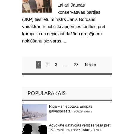
Lai arī Jaunās
konservatīvās partijas
(JKP) tieslietu ministrs Jānis Bordāns
vairākkārt ir publiski apņēmies cīnīties pret
korupciju un nepieļaut dažādu grupējumu
nokļūšanu pie varas,...
1
2
3
…
23
Next »
POPULĀRĀKAIS
Rīga – sniegotākā Eiropas
- 20629 views
galvaspilsēta
Advokāte gatavojas vērsties tiesā pret
- 17009
TV3 raidījumu “Bez Tabu”