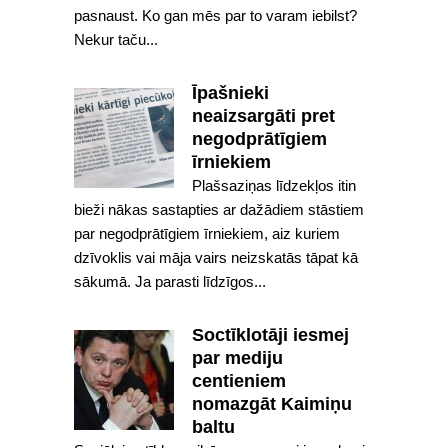
pasnaust. Ko gan mēs par to varam iebilst?
Nekur taču...
Īpašnieki
neaizsargāti pret
negodprātīgiem
īrniekiem
Plašsaziņas līdzekļos itin
bieži nākas sastapties ar dažādiem stāstiem
par negodprātīgiem īrniekiem, aiz kuriem
dzīvoklis vai māja vairs neizskatās tāpat kā
sākumā. Ja parasti līdzīgos...
Soctīklotāji iesmej
par mediju
centieniem
nomazgāt Kaimiņu
baltu