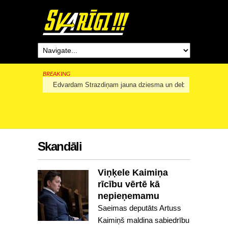
BREAKING
Edvardam Strazdiņam jauna dziesma un debijas albums pa
Skandāli
Viņķele Kaimiņa
rīcību vērtē kā
nepieņemamu
Saeimas deputāts Artuss
Kaimiņš maldina sabiedrību