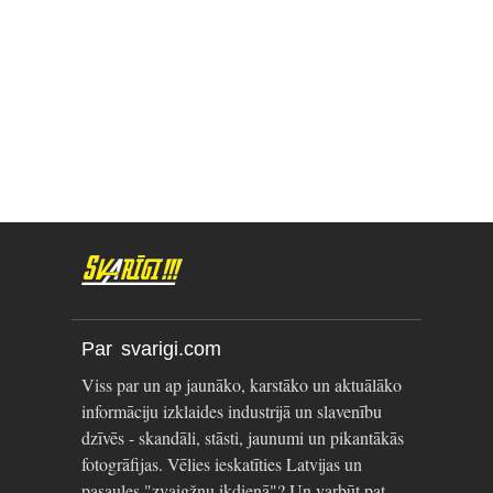
Par svarigi.com
Viss par un ap jaunāko, karstāko un aktuālāko
informāciju izklaides industrijā un slavenību
dzīvēs - skandāli, stāsti, jaunumi un pikantākās
fotogrāfijas. Vēlies ieskatīties Latvijas un
pasaules "zvaigžņu ikdienā"? Un varbūt pat