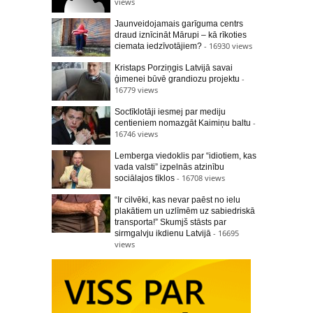
views
Jaunveidojamais garīguma centrs
draud iznīcināt Mārupi – kā rīkoties
- 16930 views
ciemata iedzīvotājiem?
Kristaps Porziņgis Latvijā savai
-
ģimenei būvē grandiozu projektu
16779 views
Soctīklotāji iesmej par mediju
-
centieniem nomazgāt Kaimiņu baltu
16746 views
Lemberga viedoklis par “idiotiem, kas
vada valsti” izpelnās atzinību
- 16708 views
sociālajos tīklos
“Ir cilvēki, kas nevar paēst no ielu
plakātiem un uzlīmēm uz sabiedriskā
transporta!” Skumjš stāsts par
- 16695
sirmgalvju ikdienu Latvijā
views