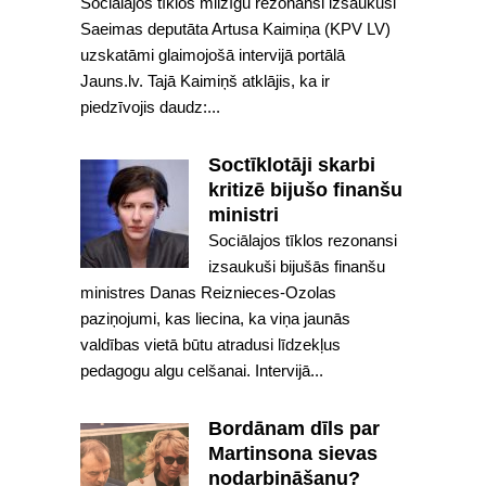
Sociālajos tīklos milzīgu rezonansi izsaukusi
Saeimas deputāta Artusa Kaimiņa (KPV LV)
uzskatāmi glaimojošā intervijā portālā
Jauns.lv. Tajā Kaimiņš atklājis, ka ir
piedzīvojis daudz:...
Soctīklotāji skarbi
kritizē bijušo finanšu
ministri
Sociālajos tīklos rezonansi
izsaukuši bijušās finanšu
ministres Danas Reiznieces-Ozolas
paziņojumi, kas liecina, ka viņa jaunās
valdības vietā būtu atradusi līdzekļus
pedagogu algu celšanai. Intervijā...
Bordānam dīls par
Martinsona sievas
nodarbināšanu?