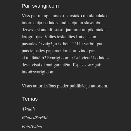
Par svarigi.com
Viss par un ap jaunāko, karstāko un aktuālāko
informāciju izklaides industrijā un slavenību
dzīvēs - skandāli, stāsti, jaunumi un pikantākās
fotogrāfijas. Vēlies ieskatīties Latvijas un
pasaules "zvaigžņu ikdienā"? Un varbūt pat
pats iejusties paparaci lomā un ziņot par
aktualitātēm? Svarigi.com ir īstā vieta! Izklaides
deva visai dienai garantēta! E-pasts saziņai:
info@svarigi.com
Visas autortiesības pieder publikāciju autoriem.
Tēmas
Aktuāli
Filmas/Seriāli
Foto/Video