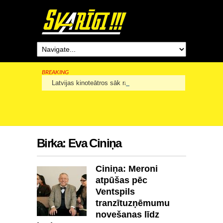
BREAKING
Latvijas kinoteātros sāk rādīt šausmu filmu “Kāds klauvē p
Birka:
Eva Ciniņa
Ciniņa: Meroni
atpūšas pēc
Ventspils
tranzītuzņēmumu
novešanas līdz