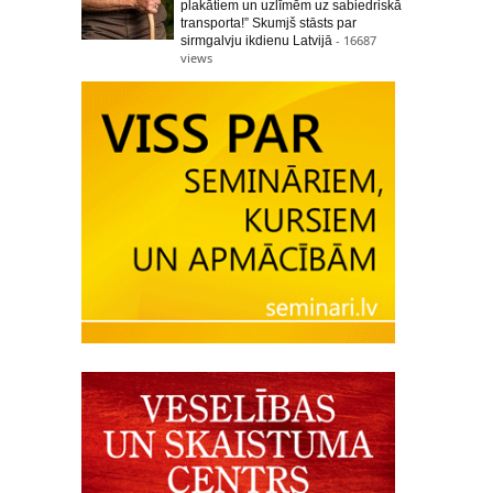
plakātiem un uzlīmēm uz sabiedriskā
transporta!” Skumjš stāsts par
- 16687
sirmgalvju ikdienu Latvijā
views