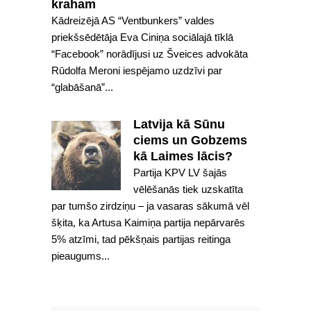
kraham
Kādreizējā AS “Ventbunkers” valdes
priekšsēdētāja Eva Ciniņa sociālajā tīklā
“Facebook” norādījusi uz Šveices advokāta
Rūdolfa Meroni iespējamo uzdzīvi par
“glabāšanā”...
Latvija kā Sūnu
ciems un Gobzems
kā Laimes lācis?
Partija KPV LV šajās
vēlēšanās tiek uzskatīta
par tumšo zirdziņu – ja vasaras sākumā vēl
šķita, ka Artusa Kaimiņa partija nepārvarēs
5% atzīmi, tad pēkšņais partijas reitinga
pieaugums...