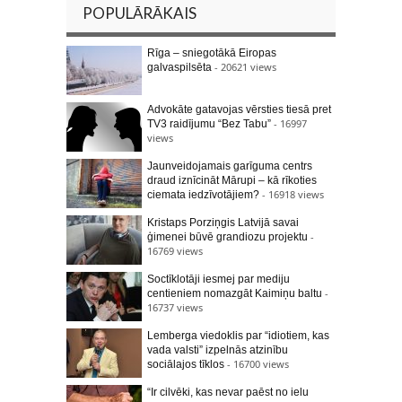
POPULĀRĀKAIS
Rīga – sniegotākā Eiropas
- 20621 views
galvaspilsēta
Advokāte gatavojas vērsties tiesā pret
- 16997
TV3 raidījumu “Bez Tabu”
views
Jaunveidojamais garīguma centrs
draud iznīcināt Mārupi – kā rīkoties
- 16918 views
ciemata iedzīvotājiem?
Kristaps Porziņgis Latvijā savai
-
ģimenei būvē grandiozu projektu
16769 views
Soctīklotāji iesmej par mediju
-
centieniem nomazgāt Kaimiņu baltu
16737 views
Lemberga viedoklis par “idiotiem, kas
vada valsti” izpelnās atzinību
- 16700 views
sociālajos tīklos
“Ir cilvēki, kas nevar paēst no ielu