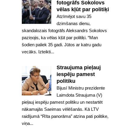
fotogrāfs Sokolovs
vēlas kļūt par politiķi
Atzīmējot savu 35
dzimšanas dienu,
skandalozais fotogrāfs Aleksandrs Sokolovs
paziņojis, ka vēlas kļūt par politiķi. “Man
šodien paliek 35 gadi. Jūtos ar katru gadu
vecāks. Izteikti...
Straujuma pieļauj
iespēju pamest
politiku
Bijusī Ministru prezidente
Laimdota Straujuma (V)
pieļauj iespēju pamest politiku un nestartēt
nākamajās Saeimas vēlēšanās. Kā LTV
raidījumā “Rīta panorāma” atzina pati politike,
viņa...