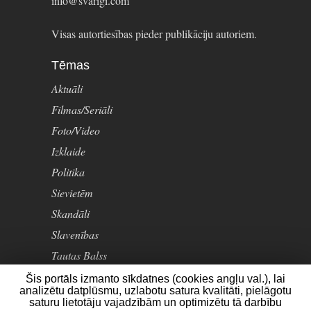
info@svarigi.com
Visas autortiesības pieder publikāciju autoriem.
Tēmas
Aktuāli
Filmas/Seriāli
Foto/Video
Izklaide
Politika
Sievietēm
Skandāli
Slavenības
Tautas Balss
Šis portāls izmanto sīkdatnes (cookies angļu val.), lai
analizētu datplūsmu, uzlabotu satura kvalitāti, pielāgotu
saturu lietotāju vajadzībām un optimizētu tā darbību
Visas tiesības aizsargātas © svarigi.com 2020