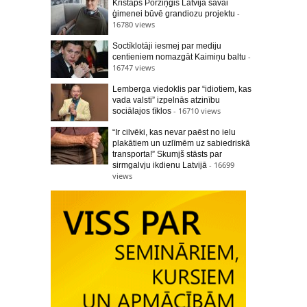
Kristaps Porziņgis Latvijā savai
-
ģimenei būvē grandiozu projektu
16780 views
Soctīklotāji iesmej par mediju
-
centieniem nomazgāt Kaimiņu baltu
16747 views
Lemberga viedoklis par “idiotiem, kas
vada valsti” izpelnās atzinību
- 16710 views
sociālajos tīklos
“Ir cilvēki, kas nevar paēst no ielu
plakātiem un uzlīmēm uz sabiedriskā
transporta!” Skumjš stāsts par
- 16699
sirmgalvju ikdienu Latvijā
views