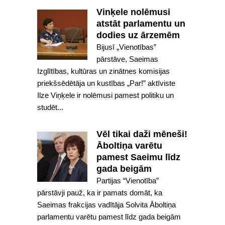
Vinķele nolēmusi
atstāt parlamentu un
dodies uz ārzemēm
Bijusī „Vienotības”
pārstāve, Saeimas
Izglītības, kultūras un zinātnes komisijas
priekšsēdētāja un kustības „Par!” aktīviste
Ilze Viņķele ir nolēmusi pamest politiku un
studēt...
Vēl tikai daži mēneši!
Āboltiņa varētu
pamest Saeimu līdz
gada beigām
Partijas “Vienotība”
pārstāvji pauž, ka ir pamats domāt, ka
Saeimas frakcijas vadītāja Solvita Āboltiņa
parlamentu varētu pamest līdz gada beigām