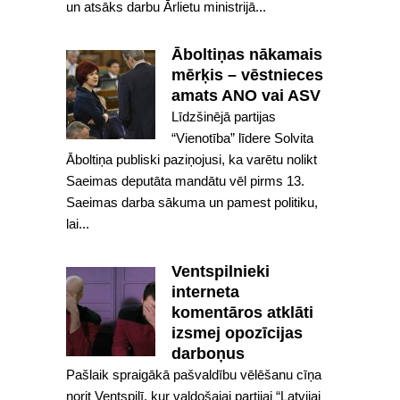
un atsāks darbu Ārlietu ministrijā...
Āboltiņas nākamais
mērķis – vēstnieces
amats ANO vai ASV
Līdzšinējā partijas
“Vienotība” līdere Solvita
Āboltiņa publiski paziņojusi, ka varētu nolikt
Saeimas deputāta mandātu vēl pirms 13.
Saeimas darba sākuma un pamest politiku,
lai...
Ventspilnieki
interneta
komentāros atklāti
izsmej opozīcijas
darboņus
Pašlaik spraigākā pašvaldību vēlēšanu cīņa
norit Ventspilī, kur valdošajai partijai “Latvijai