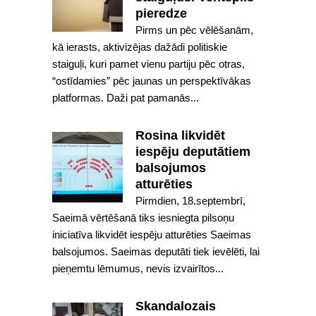
pieredze
Pirms un pēc vēlēšanām,
kā ierasts, aktivizējas dažādi politiskie
staiguļi, kuri pamet vienu partiju pēc otras,
“ostīdamies” pēc jaunas un perspektīvākas
platformas. Daži pat pamanās...
Rosina likvidēt
iespēju deputātiem
balsojumos
atturēties
Pirmdien, 18.septembrī,
Saeimā vērtēšanā tiks iesniegta pilsoņu
iniciatīva likvidēt iespēju atturēties Saeimas
balsojumos. Saeimas deputāti tiek ievēlēti, lai
pieņemtu lēmumus, nevis izvairītos...
Skandalozais