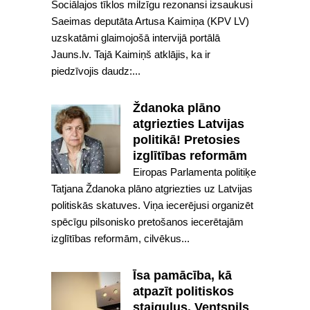
Sociālajos tīklos milzīgu rezonansi izsaukusi
Saeimas deputāta Artusa Kaimiņa (KPV LV)
uzskatāmi glaimojošā intervijā portālā
Jauns.lv. Tajā Kaimiņš atklājis, ka ir
piedzīvojis daudz:...
Ždanoka plāno
atgriezties Latvijas
politikā! Pretosies
izglītības reformām
Eiropas Parlamenta politiķe
Tatjana Ždanoka plāno atgriezties uz Latvijas
politiskās skatuves. Viņa iecerējusi organizēt
spēcīgu pilsonisko pretošanos iecerētajām
izglītības reformām, cilvēkus...
Īsa pamācība, kā
atpazīt politiskos
staiguļus. Ventspils