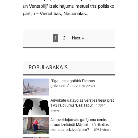
un Ventspilij” izaicinājumu metusi trīs politisko
partiju – Vienotības, Nacionālās...
1
2
Next »
POPULĀRĀKAIS
Rīga – sniegotākā Eiropas
- 20630 views
galvaspilsēta
Advokāte gatavojas vērsties tiesā pret
- 17014
TV3 raidījumu “Bez Tabu”
views
Jaunveidojamais garīguma centrs
draud iznīcināt Mārupi – kā rīkoties
- 16931 views
ciemata iedzīvotājiem?