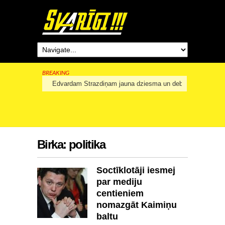
BREAKING
Edvardam Strazdiņam jauna dziesma un debijas albums pa
Birka:
politika
Soctīklotāji iesmej
par mediju
centieniem
nomazgāt Kaimiņu
baltu