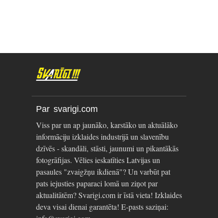
Par svarigi.com
Viss par un ap jaunāko, karstāko un aktuālāko
informāciju izklaides industrijā un slavenību
dzīvēs - skandāli, stāsti, jaunumi un pikantākās
fotogrāfijas. Vēlies ieskatīties Latvijas un
pasaules "zvaigžņu ikdienā"? Un varbūt pat
pats iejusties paparaci lomā un ziņot par
aktualitātēm? Svarigi.com ir īstā vieta! Izklaides
deva visai dienai garantēta! E-pasts saziņai: